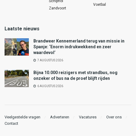
Schiphol
Voetbal
Zandvoort
Laatste nieuws
Brandweer Kennemerland terug van missie in
Spanje: ‘Enorm indrukwekkend en zeer
waardevol’
7 AUGUSTUS 2026
Bijna 10.000 reizigers met strandbus, nog
onzeker of bus na de proef blijft rijden
6 AUGUSTUS 2026
Veelgestelde vragen
Adverteren
Vacatures
Over ons
Contact