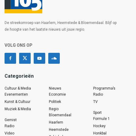
De streekomroep van Haarlem, Heemstede & Bloemendaal. Blijf op
de hoogte van het laatste nieuws uit jouw regio.
VOLG ONS OP
Categorieën
Cultuur & Media
Nieuws
Programma’s
Evenementen
Economie
Radio
Kunst & Cultuur
Politiek
TV
Muziek & Media
Regio
Sport
Bloemendaal
Formule 1
Gemist
Haarlem
Radio
Hockey
Heemstede
Video
Honkbal