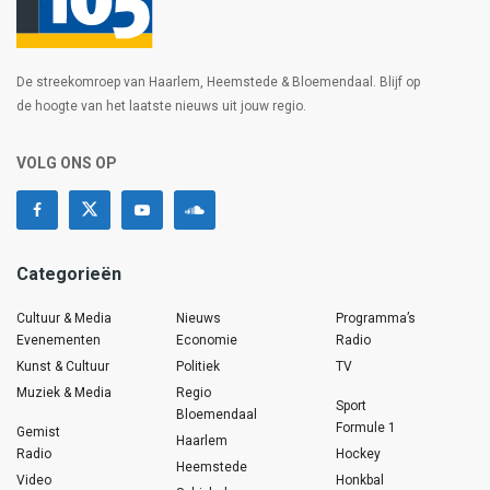
De streekomroep van Haarlem, Heemstede & Bloemendaal. Blijf op
de hoogte van het laatste nieuws uit jouw regio.
VOLG ONS OP
Categorieën
Cultuur & Media
Nieuws
Programma’s
Evenementen
Economie
Radio
Kunst & Cultuur
Politiek
TV
Muziek & Media
Regio
Sport
Bloemendaal
Formule 1
Gemist
Haarlem
Radio
Hockey
Heemstede
Video
Honkbal