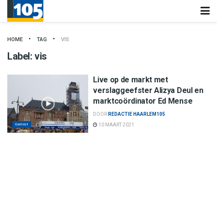
HOME
TAG
VIS
Label:
vis
Live op de markt met
verslaggeefster Alizya Deul en
marktcoördinator Ed Mense
DOOR
REDACTIE HAARLEM105
Gemist
10 MAART 2021