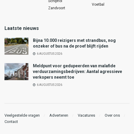
Schiphol
Voetbal
Zandvoort
Laatste nieuws
Bijna 10.000 reizigers met strandbus, nog
onzeker of bus na de proef blijft rijden
6 AUGUSTUS 2026
Meldpunt voor gedupeerden van malafide
verduurzamingsbedrijven: Aantal agressieve
verkopers neemt toe
6 AUGUSTUS 2026
Veelgestelde vragen
Adverteren
Vacatures
Over ons
Contact