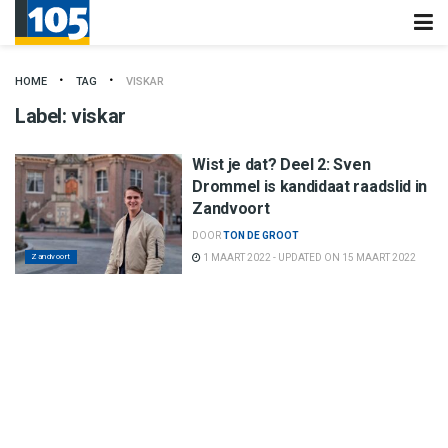
HOME
TAG
VISKAR
Label:
viskar
Wist je dat? Deel 2: Sven
Drommel is kandidaat raadslid in
Zandvoort
DOOR
TON DE GROOT
Zandvoort
1 MAART 2022 - UPDATED ON 15 MAART 2022