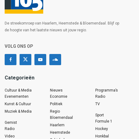
De streekomroep van Haarlem, Heemstede & Bloemendaal. Blijf op
de hoogte van het laatste nieuws uit jouw regio.
VOLG ONS OP
Categorieën
Cultuur & Media
Nieuws
Programma’s
Evenementen
Economie
Radio
Kunst & Cultuur
Politiek
TV
Muziek & Media
Regio
Sport
Bloemendaal
Formule 1
Gemist
Haarlem
Radio
Hockey
Heemstede
Video
Honkbal