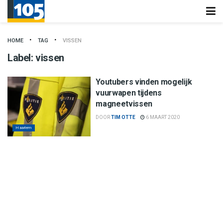
HOME
TAG
VISSEN
Label:
vissen
Youtubers vinden mogelijk
vuurwapen tijdens
magneetvissen
DOOR
TIM OTTE
6 MAART 2020
Haarlem