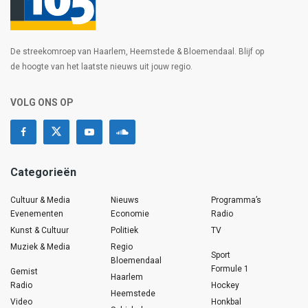
De streekomroep van Haarlem, Heemstede & Bloemendaal. Blijf op
de hoogte van het laatste nieuws uit jouw regio.
VOLG ONS OP
Categorieën
Cultuur & Media
Nieuws
Programma’s
Evenementen
Economie
Radio
Kunst & Cultuur
Politiek
TV
Muziek & Media
Regio
Sport
Bloemendaal
Formule 1
Gemist
Haarlem
Radio
Hockey
Heemstede
Video
Honkbal