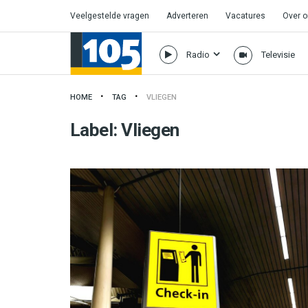
Veelgestelde vragen
Adverteren
Vacatures
Over 
Radio
Televisie
HOME
TAG
VLIEGEN
Label:
Vliegen