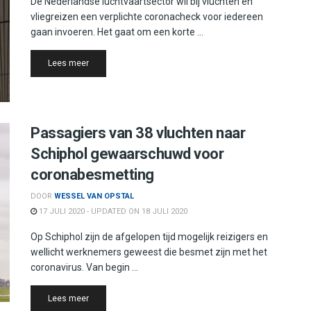
De Nederlandse luchtvaartsector wil bij vluchten en
vliegreizen een verplichte coronacheck voor iedereen
gaan invoeren. Het gaat om een korte ...
Details
Lees meer
Passagiers van 38 vluchten naar
Schiphol gewaarschuwd voor
coronabesmetting
DOOR
WESSEL VAN OPSTAL
17 JULI 2020 - UPDATED ON 18 JULI 2020
Op Schiphol zijn de afgelopen tijd mogelijk reizigers en
wellicht werknemers geweest die besmet zijn met het
coronavirus. Van begin ...
Details
Lees meer