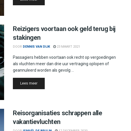
Reizigers voortaan ook geld terug bij
stakingen
DOOR
DENNIS VAN DIJK
23 MAART 2021
Passagiers hebben voortaan ook recht op vergoedingen
als vluchten meer dan drie uur vertraging oplopen of
geannuleerd worden als gevolg ...
Details
Lees meer
Reisorganisaties schrappen alle
vakantievluchten
DOOR
ISMAËL DE BRUIJN
17 DECEMBER 2020