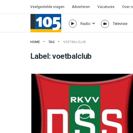
Veelgestelde vragen
Adverteren
Vacatures
Over 
Radio
Televisie
HOME
TAG
VOETBALCLUB
Label:
voetbalclub