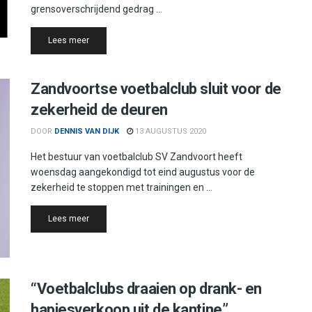
grensoverschrijdend gedrag ...
Details
Lees meer
Zandvoortse voetbalclub sluit voor de
zekerheid de deuren
DOOR
DENNIS VAN DIJK
13 AUGUSTUS 2020
Het bestuur van voetbalclub SV Zandvoort heeft
woensdag aangekondigd tot eind augustus voor de
zekerheid te stoppen met trainingen en ...
Details
Lees meer
“Voetbalclubs draaien op drank- en
hapjesverkoop uit de kantine”