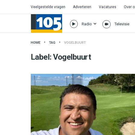
Veelgestelde vragen
Adverteren
Vacatures
Over 
Radio
Televisie
HOME
TAG
VOGELBUURT
Label:
Vogelbuurt