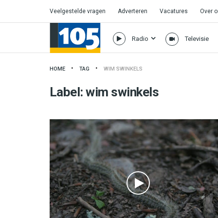
Veelgestelde vragen
Adverteren
Vacatures
Over 
Radio
Televisie
HOME
TAG
WIM SWINKELS
Label:
wim swinkels