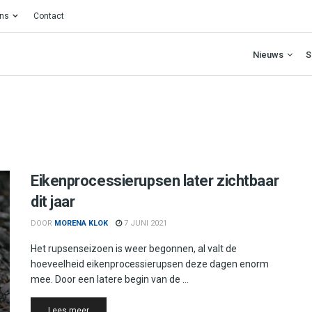
ons
Contact
Nieuws
S
Eikenprocessierupsen later zichtbaar
dit jaar
DOOR
MORENA KLOK
7 JUNI 2021
Het rupsenseizoen is weer begonnen, al valt de
hoeveelheid eikenprocessierupsen deze dagen enorm
mee. Door een latere begin van de ...
Details
Lees meer