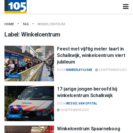
HOME
TAG
WINKELCENTRUM
Label:
Winkelcentrum
Feest met vijftig meter taart in
Schalkwijk, winkelcentrum viert
jubileum
DOOR
KIMBERLEY LUSKE
26 SEPTEMBER 2021
Haarlem
17-jarige jongen beroofd bij
winkelcentrum Schalkwijk
DOOR
WESSEL VAN OPSTAL
26 SEPTEMBER 2020
Haarlem
Winkelcentrum Spaarneboog