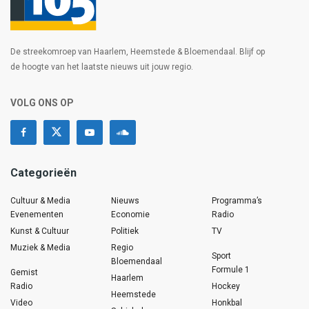
De streekomroep van Haarlem, Heemstede & Bloemendaal. Blijf op
de hoogte van het laatste nieuws uit jouw regio.
VOLG ONS OP
Categorieën
Cultuur & Media
Nieuws
Programma’s
Evenementen
Economie
Radio
Kunst & Cultuur
Politiek
TV
Muziek & Media
Regio
Sport
Bloemendaal
Formule 1
Gemist
Haarlem
Radio
Hockey
Heemstede
Video
Honkbal