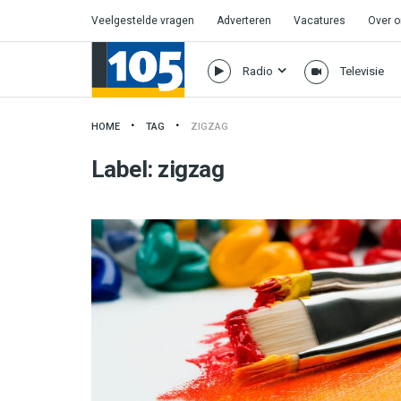
Veelgestelde vragen
Adverteren
Vacatures
Over 
Radio
Televisie
HOME
TAG
ZIGZAG
Label:
zigzag