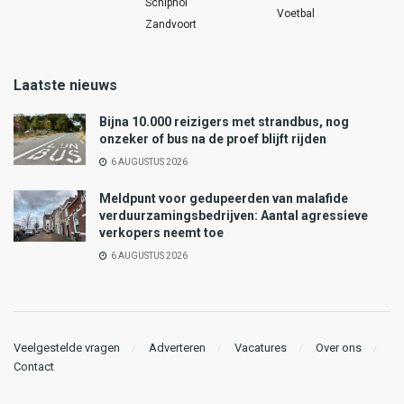
Schiphol
Voetbal
Zandvoort
Laatste nieuws
Bijna 10.000 reizigers met strandbus, nog
onzeker of bus na de proef blijft rijden
6 AUGUSTUS 2026
Meldpunt voor gedupeerden van malafide
verduurzamingsbedrijven: Aantal agressieve
verkopers neemt toe
6 AUGUSTUS 2026
Veelgestelde vragen
Adverteren
Vacatures
Over ons
Contact