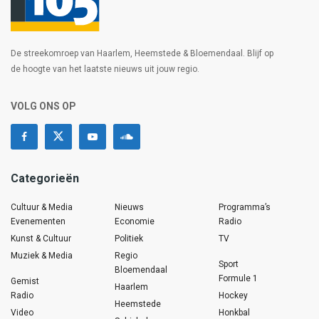
De streekomroep van Haarlem, Heemstede & Bloemendaal. Blijf op
de hoogte van het laatste nieuws uit jouw regio.
VOLG ONS OP
Categorieën
Cultuur & Media
Nieuws
Programma’s
Evenementen
Economie
Radio
Kunst & Cultuur
Politiek
TV
Muziek & Media
Regio
Sport
Bloemendaal
Formule 1
Gemist
Haarlem
Radio
Hockey
Heemstede
Video
Honkbal