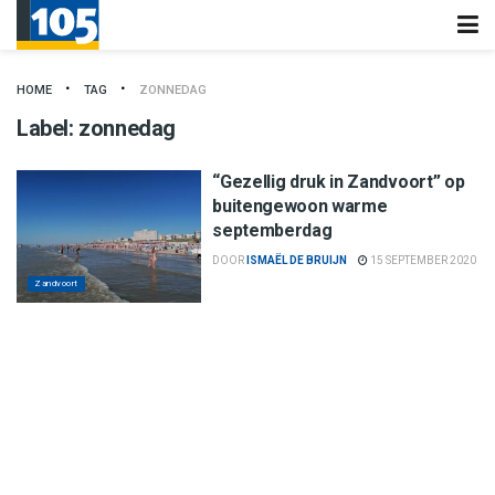
HOME
TAG
ZONNEDAG
Label:
zonnedag
“Gezellig druk in Zandvoort” op
buitengewoon warme
septemberdag
DOOR
ISMAËL DE BRUIJN
15 SEPTEMBER 2020
Zandvoort