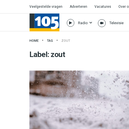
Veelgestelde vragen
Adverteren
Vacatures
Over 
Radio
Televisie
HOME
TAG
ZOUT
Label:
zout