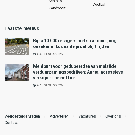
Schiphol
Voetbal
Zandvoort
Laatste nieuws
Bijna 10.000 reizigers met strandbus, nog
onzeker of bus na de proef blijft rijden
6 AUGUSTUS 2026
Meldpunt voor gedupeerden van malafide
verduurzamingsbedrijven: Aantal agressieve
verkopers neemt toe
6 AUGUSTUS 2026
Veelgestelde vragen
Adverteren
Vacatures
Over ons
Contact