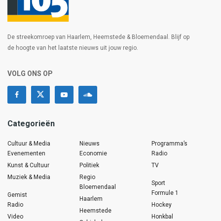
De streekomroep van Haarlem, Heemstede & Bloemendaal. Blijf op
de hoogte van het laatste nieuws uit jouw regio.
VOLG ONS OP
Categorieën
Cultuur & Media
Nieuws
Programma’s
Evenementen
Economie
Radio
Kunst & Cultuur
Politiek
TV
Muziek & Media
Regio
Sport
Bloemendaal
Formule 1
Gemist
Haarlem
Radio
Hockey
Heemstede
Video
Honkbal