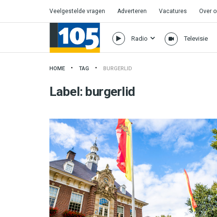
Veelgestelde vragen
Adverteren
Vacatures
Over 
Radio
Televisie
HOME
TAG
BURGERLID
Label:
burgerlid