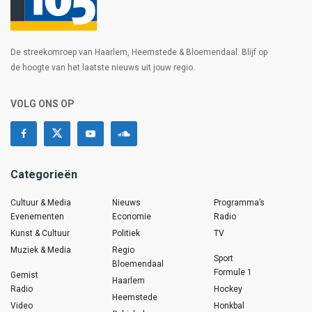
De streekomroep van Haarlem, Heemstede & Bloemendaal. Blijf op
de hoogte van het laatste nieuws uit jouw regio.
VOLG ONS OP
Categorieën
Cultuur & Media
Nieuws
Programma’s
Evenementen
Economie
Radio
Kunst & Cultuur
Politiek
TV
Muziek & Media
Regio
Sport
Bloemendaal
Formule 1
Gemist
Haarlem
Radio
Hockey
Heemstede
Video
Honkbal