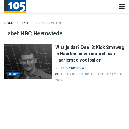
HOME
TAG
HBC HEEMSTEDE
Label:
HBC Heemstede
Wist je dat? Deel 3: Kick Smitweg
in Haarlem is vernoemd naar
Haarlemse voetballer
DOOR
TON DE GROOT
Haarlem
2 AUGUSTUS 2022 - UPDATED ON 5 SEPTEMBER
2022