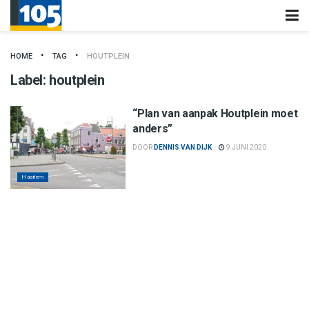
HOME
TAG
HOUTPLEIN
Label:
houtplein
“Plan van aanpak Houtplein moet
anders”
DOOR
DENNIS VAN DIJK
9 JUNI 2020
Haarlem