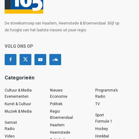
De streekomroep van Haarlem, Heemstede & Bloemendaal. Blijf op
de hoogte van het laatste nieuws uit jouw regio.
VOLG ONS OP
Categorieën
Cultuur & Media
Nieuws
Programma’s
Evenementen
Economie
Radio
Kunst & Cultuur
Politiek
TV
Muziek & Media
Regio
Sport
Bloemendaal
Formule 1
Gemist
Haarlem
Radio
Hockey
Heemstede
Video
Honkbal