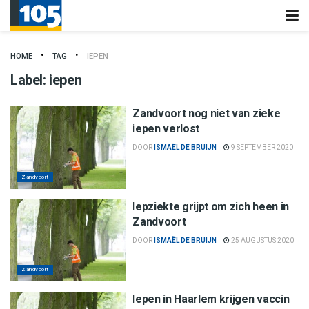
HOME
TAG
IEPEN
Label:
iepen
Zandvoort nog niet van zieke
iepen verlost
DOOR
ISMAËL DE BRUIJN
9 SEPTEMBER 2020
Zandvoort
Iepziekte grijpt om zich heen in
Zandvoort
DOOR
ISMAËL DE BRUIJN
25 AUGUSTUS 2020
Zandvoort
Iepen in Haarlem krijgen vaccin