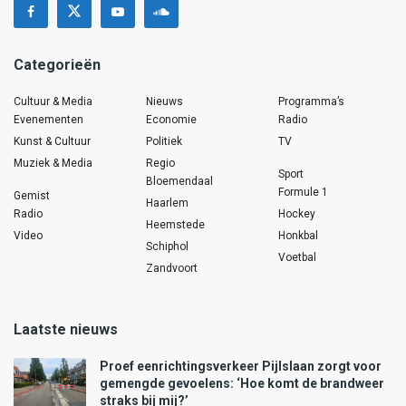
Categorieën
Cultuur & Media
Nieuws
Programma’s
Evenementen
Economie
Radio
Kunst & Cultuur
Politiek
TV
Muziek & Media
Regio
Sport
Bloemendaal
Formule 1
Gemist
Haarlem
Radio
Hockey
Heemstede
Video
Honkbal
Schiphol
Voetbal
Zandvoort
Laatste nieuws
Proef eenrichtingsverkeer Pijlslaan zorgt voor
gemengde gevoelens: ‘Hoe komt de brandweer
straks bij mij?’