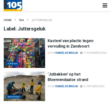
HOME
TAG
JUTTERSGELUK
Label:
Juttersgeluk
Kasteel van plastic tegen
vervuiling in Zandvoort
DOOR
ISMAËL DE BRUIJN
17 NOVEMBER 2020
Zandvoort
‘Jutbakken’ op het
Bloemendaalse strand
DOOR
ISMAËL DE BRUIJN
15 OKTOBER 2020
Bloemendaal