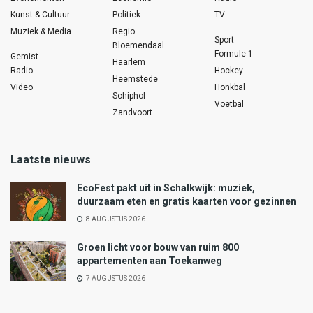
Kunst & Cultuur
Politiek
TV
Muziek & Media
Regio
Sport
Bloemendaal
Formule 1
Gemist
Haarlem
Radio
Hockey
Heemstede
Video
Honkbal
Schiphol
Voetbal
Zandvoort
Laatste nieuws
EcoFest pakt uit in Schalkwijk: muziek,
duurzaam eten en gratis kaarten voor gezinnen
8 AUGUSTUS 2026
Groen licht voor bouw van ruim 800
appartementen aan Toekanweg
7 AUGUSTUS 2026