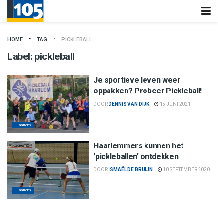
HOME
TAG
PICKLEBALL
Label:
pickleball
Je sportieve leven weer
oppakken? Probeer Pickleball!
DOOR
DENNIS VAN DIJK
15 JUNI 2021
Haarlem
Haarlemmers kunnen het
‘pickleballen’ ontdekken
DOOR
ISMAËL DE BRUIJN
10 SEPTEMBER 2020
Haarlem