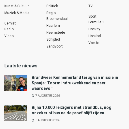
Kunst & Cultuur
Politiek
TV
Muziek & Media
Regio
Sport
Bloemendaal
Formule 1
Gemist
Haarlem
Radio
Hockey
Heemstede
Video
Honkbal
Schiphol
Voetbal
Zandvoort
Laatste nieuws
Brandweer Kennemerland terug van missie in
Spanje: ‘Enorm indrukwekkend en zeer
waardevol’
7 AUGUSTUS 2026
Bijna 10.000 reizigers met strandbus, nog
onzeker of bus na de proef blijft rijden
6 AUGUSTUS 2026