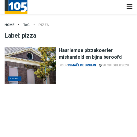
HOME
TAG
PIZZA
Label:
pizza
Haarlemse pizzakoerier
mishandeld en bijna beroofd
DOOR
ISMAËL DE BRUIJN
28 OKTOBER 2020
Haarlem