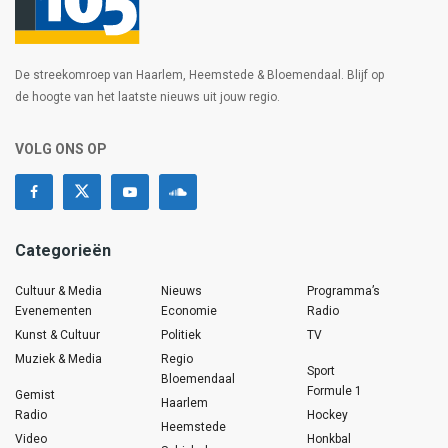
De streekomroep van Haarlem, Heemstede & Bloemendaal. Blijf op
de hoogte van het laatste nieuws uit jouw regio.
VOLG ONS OP
Categorieën
Cultuur & Media
Nieuws
Programma’s
Evenementen
Economie
Radio
Kunst & Cultuur
Politiek
TV
Muziek & Media
Regio
Sport
Bloemendaal
Formule 1
Gemist
Haarlem
Radio
Hockey
Heemstede
Video
Honkbal