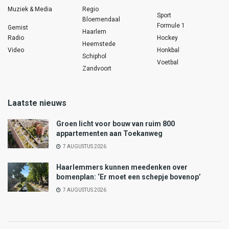
Muziek & Media
Regio
Sport
Bloemendaal
Formule 1
Gemist
Haarlem
Radio
Hockey
Heemstede
Video
Honkbal
Schiphol
Voetbal
Zandvoort
Laatste nieuws
Groen licht voor bouw van ruim 800
appartementen aan Toekanweg
7 AUGUSTUS 2026
Haarlemmers kunnen meedenken over
bomenplan: ‘Er moet een schepje bovenop’
7 AUGUSTUS 2026