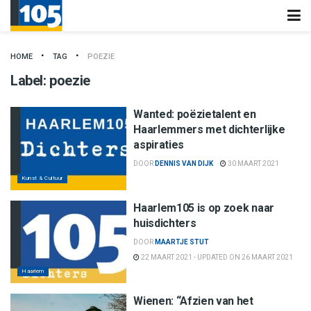
HOME
TAG
POEZIE
Label:
poezie
Wanted: poëzietalent en
Haarlemmers met dichterlijke
aspiraties
DOOR
DENNIS VAN DIJK
30 MAART 2021
Kunst & Cultuur
Haarlem105 is op zoek naar
huisdichters
DOOR
MAARTJE STUT
22 MAART 2021 - UPDATED ON 26 MAART 2021
Haarlem
Wienen: “Afzien van het