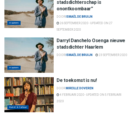
stadsdichterschap is
onontkoombaar”
DOOR
ISMAËL DE BRUIJN
Haarlem
26 SEPTEMBER 2020 - UPDATED ON 27
SEPTEMBER 2020
Darryl Danchelo Osenga nieuwe
stadsdichter Haarlem
DOOR
ISMAËL DE BRUIJN
23 SEPTEMBER 2020
Haarlem
De toekomst is nu!
DOOR
MIREILLE DOVEREN
4 FEBRUARI 2020 - UPDATED ON 5 FEBRUARI
2020
Kunst & Cultuur