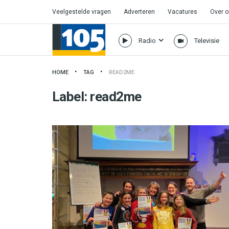
Veelgestelde vragen
Adverteren
Vacatures
Over 
Radio
Televisie
HOME
TAG
READ2ME
Label:
read2me