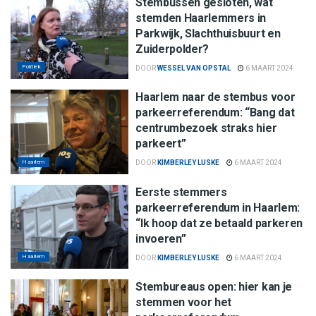
Stembussen gesloten, wat
stemden Haarlemmers in
Parkwijk, Slachthuisbuurt en
Zuiderpolder?
Politiek
DOOR
WESSEL VAN OPSTAL
6 MAART 2024
Haarlem naar de stembus voor
parkeerreferendum: “Bang dat
centrumbezoek straks hier
parkeert”
Haarlem
DOOR
KIMBERLEY LUSKE
6 MAART 2024
Eerste stemmers
parkeerreferendum in Haarlem:
“Ik hoop dat ze betaald parkeren
invoeren”
Haarlem
DOOR
KIMBERLEY LUSKE
6 MAART 2024
Stembureaus open: hier kan je
stemmen voor het