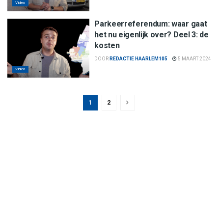
Video
Parkeerreferendum: waar gaat
het nu eigenlijk over? Deel 3: de
kosten
DOOR
REDACTIE HAARLEM105
5 MAART 2024
Video
1
2