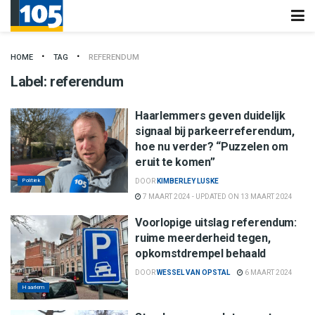
HOME
TAG
REFERENDUM
Label:
referendum
Haarlemmers geven duidelijk
signaal bij parkeerreferendum,
hoe nu verder? “Puzzelen om
eruit te komen”
Politiek
DOOR
KIMBERLEY LUSKE
7 MAART 2024 - UPDATED ON 13 MAART 2024
Voorlopige uitslag referendum:
ruime meerderheid tegen,
opkomstdrempel behaald
DOOR
WESSEL VAN OPSTAL
6 MAART 2024
Haarlem