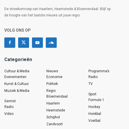
De streekomroep van Haarlem, Heemstede & Bloemendaal. Blijf op
de hoogte van het laatste nieuws uit jouw regio.
VOLG ONS OP
Categorieën
Cultuur & Media
Nieuws
Programma’s
Evenementen
Economie
Radio
Kunst & Cultuur
Politiek
TV
Muziek & Media
Regio
Sport
Bloemendaal
Formule 1
Gemist
Haarlem
Radio
Hockey
Heemstede
Video
Honkbal
Schiphol
Voetbal
Zandvoort