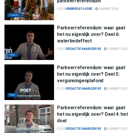
parkeerreferendum
DOOR
KIMBERLEY LUSKE
6 MAART 2024
Haarlem
Parkeerreferendum: waar gaat
het nu eigenlijk over? Deel 6:
waterbedeffect
DOOR
REDACTIE HAARLEM105
5 MAART 2024
Video
Parkeerreferendum: waar gaat
het nu eigenlijk over? Deel 5:
vergunningenplafond
DOOR
REDACTIE HAARLEM105
5 MAART 2024
Video
Parkeerreferendum: waar gaat
het nu eigenlijk over? Deel 4: het
doel
DOOR
REDACTIE HAARLEM105
5 MAART 2024