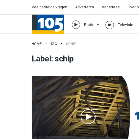
Veelgestelde vragen
Adverteren
Vacatures
Over 
Radio
Televisie
HOME
TAG
SCHIP
Label:
schip