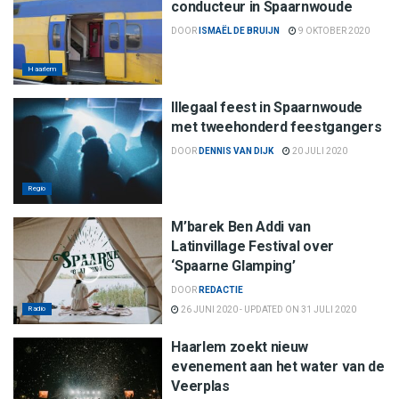
conducteur in Spaarnwoude
DOOR
ISMAËL DE BRUIJN
9 OKTOBER 2020
Haarlem
Illegaal feest in Spaarnwoude
met tweehonderd feestgangers
DOOR
DENNIS VAN DIJK
20 JULI 2020
Regio
M’barek Ben Addi van
Latinvillage Festival over
‘Spaarne Glamping’
DOOR
REDACTIE
Radio
26 JUNI 2020 - UPDATED ON 31 JULI 2020
Haarlem zoekt nieuw
evenement aan het water van de
Veerplas