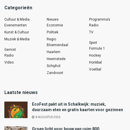
Categorieën
Cultuur & Media
Nieuws
Programma’s
Evenementen
Economie
Radio
Kunst & Cultuur
Politiek
TV
Muziek & Media
Regio
Sport
Bloemendaal
Formule 1
Gemist
Haarlem
Radio
Hockey
Heemstede
Video
Honkbal
Schiphol
Voetbal
Zandvoort
Laatste nieuws
EcoFest pakt uit in Schalkwijk: muziek,
duurzaam eten en gratis kaarten voor gezinnen
8 AUGUSTUS 2026
Groen licht voor bouw van ruim 800