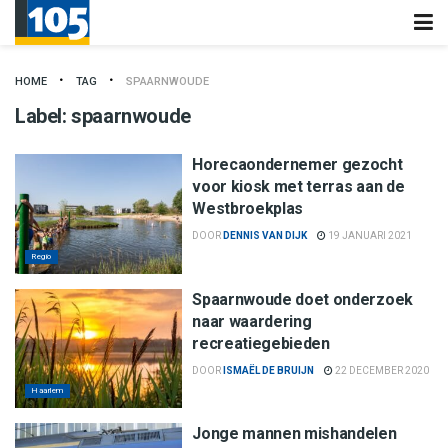
HOME
TAG
SPAARNWOUDE
Label:
spaarnwoude
Horecaondernemer gezocht
voor kiosk met terras aan de
Westbroekplas
DOOR
DENNIS VAN DIJK
19 JANUARI 2021
Regio
Spaarnwoude doet onderzoek
naar waardering
recreatiegebieden
DOOR
ISMAËL DE BRUIJN
22 DECEMBER 2020
Haarlem
Jonge mannen mishandelen