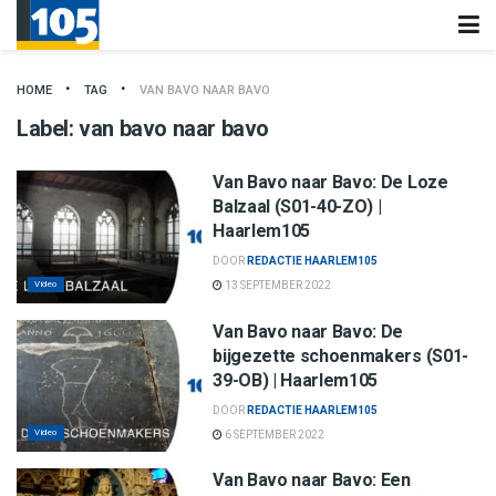
HOME
TAG
VAN BAVO NAAR BAVO
Label:
van bavo naar bavo
Van Bavo naar Bavo: De Loze
Balzaal (S01-40-ZO) |
Haarlem105
DOOR
REDACTIE HAARLEM105
Video
13 SEPTEMBER 2022
Van Bavo naar Bavo: De
bijgezette schoenmakers (S01-
39-OB) | Haarlem105
DOOR
REDACTIE HAARLEM105
Video
6 SEPTEMBER 2022
Van Bavo naar Bavo: Een