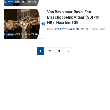
Video
Van Bavo naar Bavo: Een
Bisschoppelijk Altaar (S01-19
NB) | Haarlem105
DOOR
REDACTIE HAARLEM105
10 APRIL 2022
Video
1
2
3