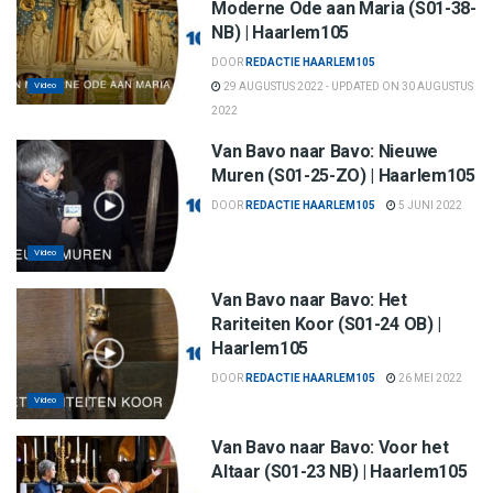
Moderne Ode aan Maria (S01-38-
NB) | Haarlem105
DOOR
REDACTIE HAARLEM105
Video
29 AUGUSTUS 2022 - UPDATED ON 30 AUGUSTUS
2022
Van Bavo naar Bavo: Nieuwe
Muren (S01-25-ZO) | Haarlem105
DOOR
REDACTIE HAARLEM105
5 JUNI 2022
Video
Van Bavo naar Bavo: Het
Rariteiten Koor (S01-24 OB) |
Haarlem105
DOOR
REDACTIE HAARLEM105
26 MEI 2022
Video
Van Bavo naar Bavo: Voor het
Altaar (S01-23 NB) | Haarlem105