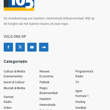
De streekomroep van Haarlem, Heemstede & Bloemendaal. Blijf op
de hoogte van het laatste nieuws uit jouw regio.
VOLG ONS OP
Categorieën
Cultuur & Media
Nieuws
Programma’s
Evenementen
Economie
Radio
Kunst & Cultuur
Politiek
TV
Muziek & Media
Regio
Sport
Bloemendaal
Formule 1
Gemist
Haarlem
Radio
Hockey
Heemstede
Video
Honkbal