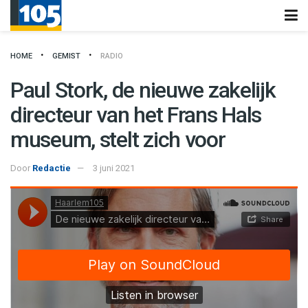
HOME
GEMIST
RADIO
Paul Stork, de nieuwe zakelijk
directeur van het Frans Hals
museum, stelt zich voor
Door
Redactie
3 juni 2021
Haarlem105
·
De nieuwe zakelijk directeur van het Frans Hals museum Paul Stork vertelt over zijn eerste werkweek