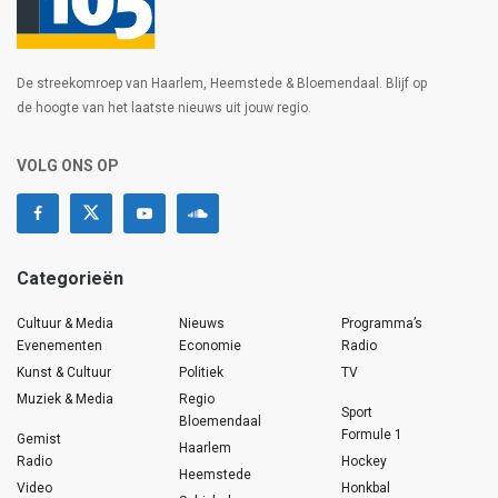
De streekomroep van Haarlem, Heemstede & Bloemendaal. Blijf op
de hoogte van het laatste nieuws uit jouw regio.
VOLG ONS OP
Categorieën
Cultuur & Media
Nieuws
Programma’s
Evenementen
Economie
Radio
Kunst & Cultuur
Politiek
TV
Muziek & Media
Regio
Sport
Bloemendaal
Formule 1
Gemist
Haarlem
Radio
Hockey
Heemstede
Video
Honkbal