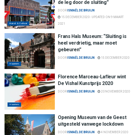
de leg door de sluiting”
DOOR
ISMAËL DE BRUIJN
15 DECEMBER 2020 - UPDATED ON 9 MAART
Kunst & Cultuur
2021
Frans Hals Museum: “Sluiting is
heel verdrietig, maar moet
gebeuren”
DOOR
ISMAËL DE BRUIJN
15 DECEMBER 2020
Haarlem
Florence Marceau-Lafleur wint
De Vishal Kunstprijs 2020
DOOR
ISMAËL DE BRUIJN
20 NOVEMBER 2020
Haarlem
Opening Museum van de Geest
uitgesteld vanwege lockdown
DOOR
ISMAËL DE BRUIJN
4 NOVEMBER 2020