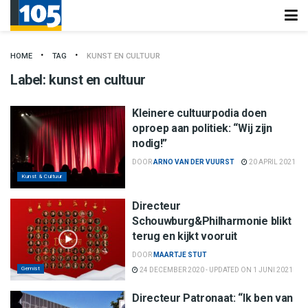
HOME
TAG
KUNST EN CULTUUR
Label:
kunst en cultuur
Kleinere cultuurpodia doen
oproep aan politiek: “Wij zijn
nodig!”
DOOR
ARNO VAN DER VUURST
20 APRIL 2021
Kunst & Cultuur
Directeur
Schouwburg&Philharmonie blikt
terug en kijkt vooruit
DOOR
MAARTJE STUT
Gemist
24 DECEMBER 2020 - UPDATED ON 1 JUNI 2021
Directeur Patronaat: “Ik ben van