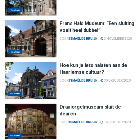
Haarlem
Frans Hals Museum: “Een sluiting
voelt heel dubbel”
DOOR
ISMAËL DE BRUIJN
3 NOVEMBER 2020
Haarlem
Hoe kun je iets nalaten aan de
Haarlemse cultuur?
DOOR
ISMAËL DE BRUIJN
30 OKTOBER 2020
Haarlem
Draaiorgelmuseum sluit de
deuren
DOOR
ISMAËL DE BRUIJN
16 OKTOBER 2020
Haarlem