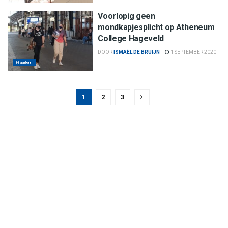
Voorlopig geen
mondkapjesplicht op Atheneum
College Hageveld
DOOR
ISMAËL DE BRUIJN
1 SEPTEMBER 2020
Haarlem
1
2
3