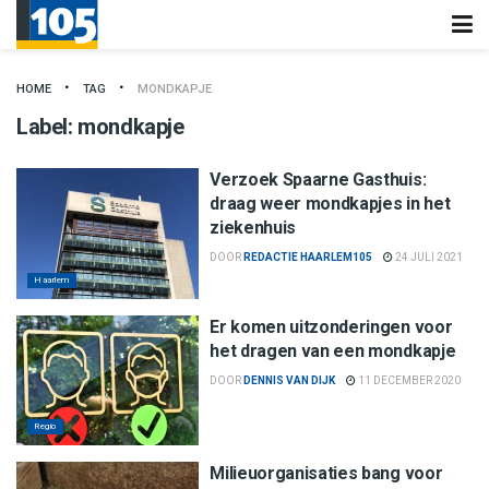
HOME
TAG
MONDKAPJE
Label:
mondkapje
Verzoek Spaarne Gasthuis:
draag weer mondkapjes in het
ziekenhuis
DOOR
REDACTIE HAARLEM105
24 JULI 2021
Haarlem
Er komen uitzonderingen voor
het dragen van een mondkapje
DOOR
DENNIS VAN DIJK
11 DECEMBER 2020
Regio
Milieuorganisaties bang voor