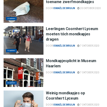
toename zwerfmondkapjes
DOOR
ISMAËL DE BRUIJN
20 OKTOBER 2020
Haarlem
Leerlingen Coornhert Lyceum
moeten tóch mondkapjes
dragen
DOOR
ISMAËL DE BRUIJN
7 OKTOBER 2020
Haarlem
Mondkapjesplicht in Museum
Haarlem
DOOR
ISMAËL DE BRUIJN
7 OKTOBER 2020
Haarlem
Weinig mondkapjes op
Coornhert Lyceum
DOOR
ISMAËL DE BRUIJN
7 OKTOBER 2020