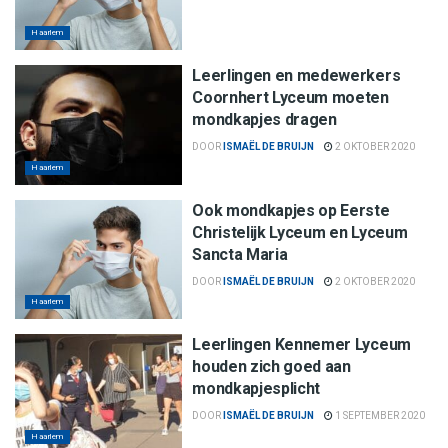
Haarlem
Leerlingen en medewerkers
Coornhert Lyceum moeten
mondkapjes dragen
DOOR
ISMAËL DE BRUIJN
2 OKTOBER 2020
Haarlem
Ook mondkapjes op Eerste
Christelijk Lyceum en Lyceum
Sancta Maria
DOOR
ISMAËL DE BRUIJN
2 OKTOBER 2020
Haarlem
Leerlingen Kennemer Lyceum
houden zich goed aan
mondkapjesplicht
DOOR
ISMAËL DE BRUIJN
1 SEPTEMBER 2020
Haarlem