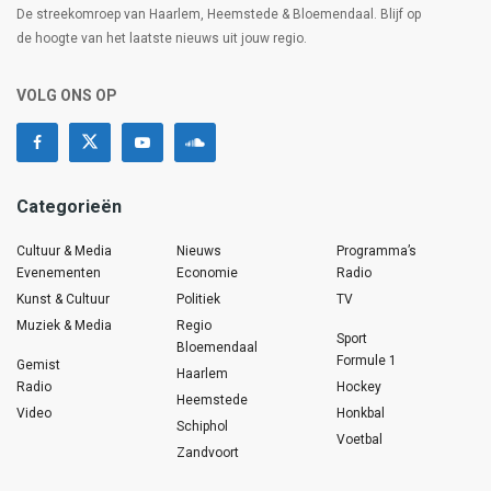
De streekomroep van Haarlem, Heemstede & Bloemendaal. Blijf op
de hoogte van het laatste nieuws uit jouw regio.
VOLG ONS OP
Categorieën
Cultuur & Media
Nieuws
Programma’s
Evenementen
Economie
Radio
Kunst & Cultuur
Politiek
TV
Muziek & Media
Regio
Sport
Bloemendaal
Formule 1
Gemist
Haarlem
Radio
Hockey
Heemstede
Video
Honkbal
Schiphol
Voetbal
Zandvoort