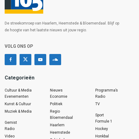
De streekomroep van Haarlem, Heemstede & Bloemendaal. Blijf op
de hoogte van het laatste nieuws uit jouw regio.
VOLG ONS OP
Categorieën
Cultuur & Media
Nieuws
Programma’s
Evenementen
Economie
Radio
Kunst & Cultuur
Politiek
TV
Muziek & Media
Regio
Sport
Bloemendaal
Formule 1
Gemist
Haarlem
Radio
Hockey
Heemstede
Video
Honkbal