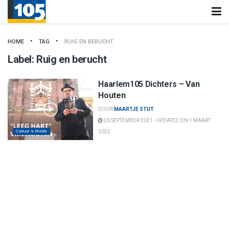
HOME
TAG
RUIG EN BERUCHT
Label:
Ruig en berucht
Haarlem105 Dichters – Van
Houten
DOOR
MAARTJE STUT
26 SEPTEMBER 2021 - UPDATED ON 1 MAART
Cultuur & Media
2022