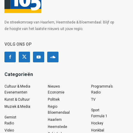
De streekomroep van Haarlem, Heemstede & Bloemendaal. Blijf op
de hoogte van het laatste nieuws uit jouw regio.
VOLG ONS OP
Categorieën
Cultuur & Media
Nieuws
Programma’s
Evenementen
Economie
Radio
Kunst & Cultuur
Politiek
TV
Muziek & Media
Regio
Sport
Bloemendaal
Formule 1
Gemist
Haarlem
Radio
Hockey
Heemstede
Video
Honkbal