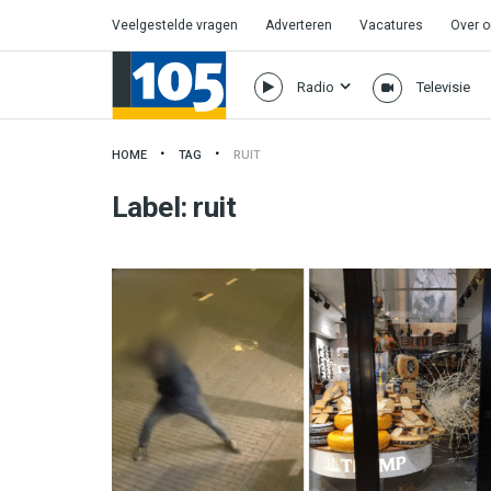
Veelgestelde vragen
Adverteren
Vacatures
Over 
Radio
Televisie
HOME
TAG
RUIT
Label:
ruit