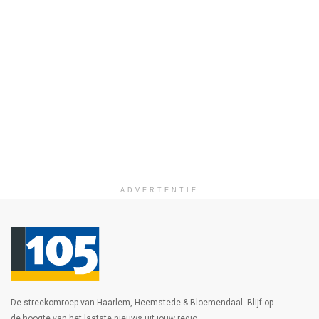
ADVERTENTIE
De streekomroep van Haarlem, Heemstede & Bloemendaal. Blijf op
de hoogte van het laatste nieuws uit jouw regio.