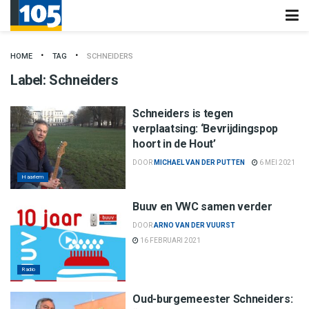
HOME
TAG
SCHNEIDERS
Label:
Schneiders
Schneiders is tegen
verplaatsing: ‘Bevrijdingspop
hoort in de Hout’
DOOR
MICHAEL VAN DER PUTTEN
6 MEI 2021
Haarlem
Buuv en VWC samen verder
DOOR
ARNO VAN DER VUURST
16 FEBRUARI 2021
Radio
Oud-burgemeester Schneiders: