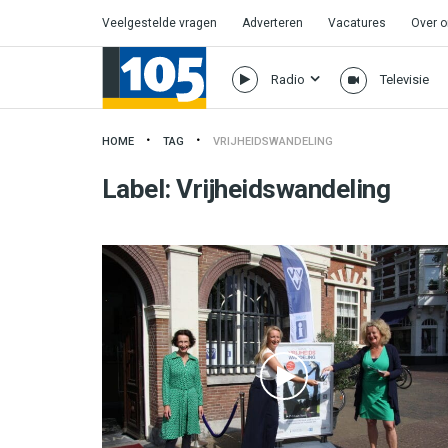
Veelgestelde vragen
Adverteren
Vacatures
Over 
Radio
Televisie
HOME
TAG
VRIJHEIDSWANDELING
Label:
Vrijheidswandeling