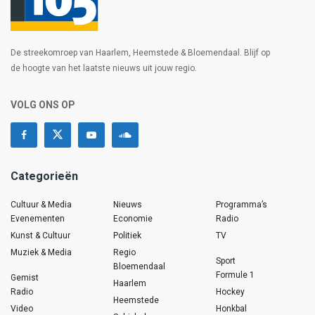
De streekomroep van Haarlem, Heemstede & Bloemendaal. Blijf op
de hoogte van het laatste nieuws uit jouw regio.
VOLG ONS OP
Categorieën
Cultuur & Media
Nieuws
Programma’s
Evenementen
Economie
Radio
Kunst & Cultuur
Politiek
TV
Muziek & Media
Regio
Sport
Bloemendaal
Formule 1
Gemist
Haarlem
Radio
Hockey
Heemstede
Video
Honkbal