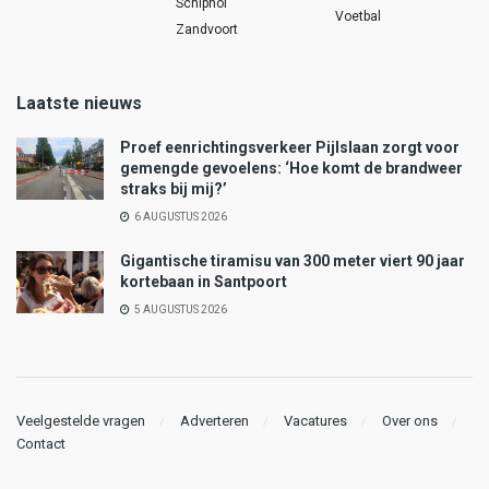
Schiphol
Voetbal
Zandvoort
Laatste nieuws
Proef eenrichtingsverkeer Pijlslaan zorgt voor
gemengde gevoelens: ‘Hoe komt de brandweer
straks bij mij?’
6 AUGUSTUS 2026
Gigantische tiramisu van 300 meter viert 90 jaar
kortebaan in Santpoort
5 AUGUSTUS 2026
Veelgestelde vragen
Adverteren
Vacatures
Over ons
Contact