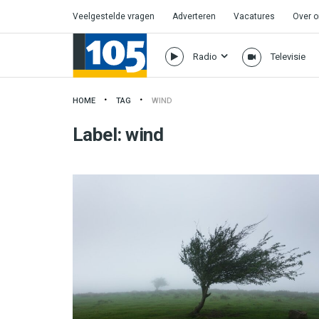
Veelgestelde vragen
Adverteren
Vacatures
Over 
Radio
Televisie
HOME
TAG
WIND
Label:
wind