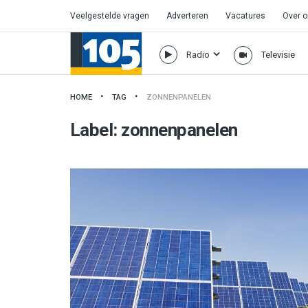
Veelgestelde vragen
Adverteren
Vacatures
Over 
Radio
Televisie
HOME
TAG
ZONNENPANELEN
Label:
zonnenpanelen