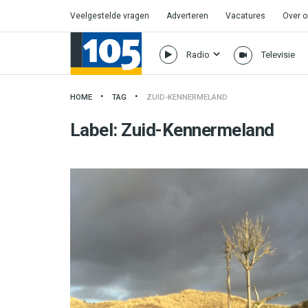
Veelgestelde vragen
Adverteren
Vacatures
Over 
Radio
Televisie
HOME
TAG
ZUID-KENNERMELAND
Label:
Zuid-Kennermeland