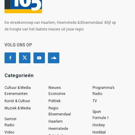
De streekomroep van Haarlem, Heemstede & Bloemendaal. Blijf op
de hoogte van het laatste nieuws uit jouw regio.
VOLG ONS OP
Categorieën
Cultuur & Media
Nieuws
Programma’s
Evenementen
Economie
Radio
Kunst & Cultuur
Politiek
TV
Muziek & Media
Regio
Sport
Bloemendaal
Formule 1
Gemist
Haarlem
Radio
Hockey
Heemstede
Video
Honkbal