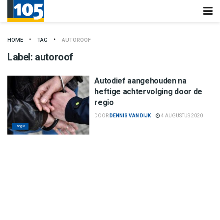
HOME
TAG
AUTOROOF
Label:
autoroof
Autodief aangehouden na
heftige achtervolging door de
regio
DOOR
DENNIS VAN DIJK
4 AUGUSTUS 2020
Regio