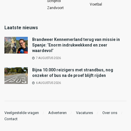
Schiphol
Voetbal
Zandvoort
Laatste nieuws
Brandweer Kennemerland terug van missie in
Spanje: ‘Enorm indrukwekkend en zeer
waardevol’
7 AUGUSTUS 2026
Bijna 10.000 reizigers met strandbus, nog
onzeker of bus na de proef blijft rijden
6 AUGUSTUS 2026
Veelgestelde vragen
Adverteren
Vacatures
Over ons
Contact