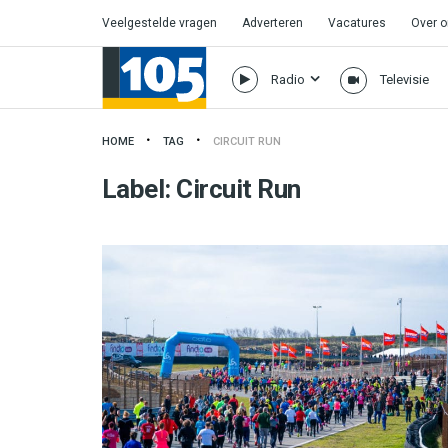
Veelgestelde vragen
Adverteren
Vacatures
Over 
Radio
Televisie
HOME
TAG
CIRCUIT RUN
Label:
Circuit Run