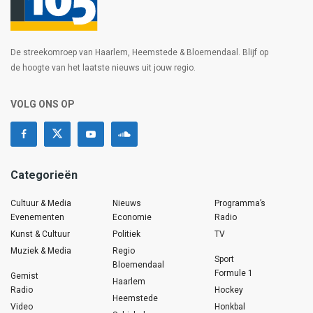
De streekomroep van Haarlem, Heemstede & Bloemendaal. Blijf op
de hoogte van het laatste nieuws uit jouw regio.
VOLG ONS OP
Categorieën
Cultuur & Media
Nieuws
Programma’s
Evenementen
Economie
Radio
Kunst & Cultuur
Politiek
TV
Muziek & Media
Regio
Sport
Bloemendaal
Formule 1
Gemist
Haarlem
Radio
Hockey
Heemstede
Video
Honkbal