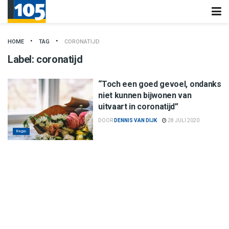
HOME
TAG
CORONATIJD
Label:
coronatijd
“Toch een goed gevoel, ondanks
niet kunnen bijwonen van
uitvaart in coronatijd”
DOOR
DENNIS VAN DIJK
28 JULI 2020
Regio