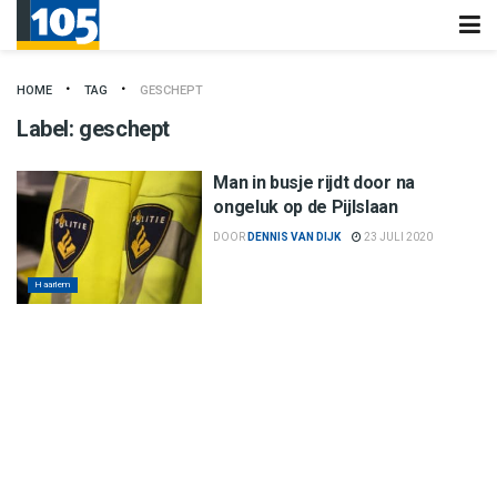
HOME
TAG
GESCHEPT
Label:
geschept
Man in busje rijdt door na
ongeluk op de Pijlslaan
DOOR
DENNIS VAN DIJK
23 JULI 2020
Haarlem