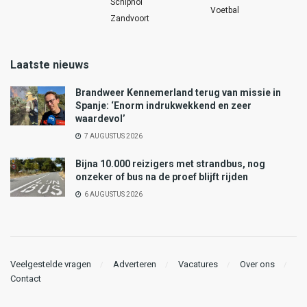
Schiphol
Voetbal
Zandvoort
Laatste nieuws
Brandweer Kennemerland terug van missie in
Spanje: ‘Enorm indrukwekkend en zeer
waardevol’
7 AUGUSTUS 2026
Bijna 10.000 reizigers met strandbus, nog
onzeker of bus na de proef blijft rijden
6 AUGUSTUS 2026
Veelgestelde vragen
Adverteren
Vacatures
Over ons
Contact