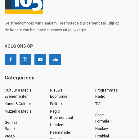
De streekomroep van Haarlem, Heemstede & Bloemendaal. Blijf op
de hoogte van het laatste nieuws uit jouw regio.
VOLG ONS OP
Categorieën
Cultuur & Media
Nieuws
Programma’s
Evenementen
Economie
Radio
Kunst & Cultuur
Politiek
TV
Muziek & Media
Regio
Sport
Bloemendaal
Formule 1
Gemist
Haarlem
Radio
Hockey
Heemstede
Video
Honkbal