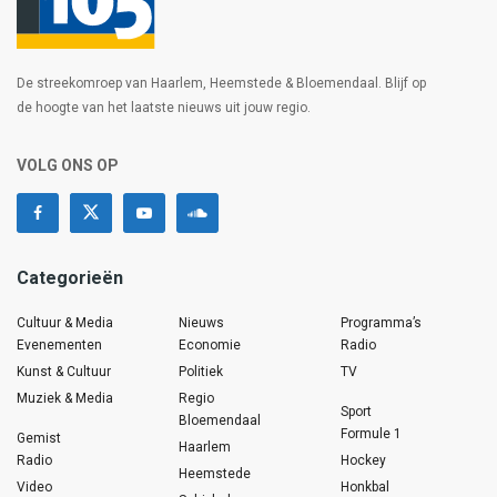
De streekomroep van Haarlem, Heemstede & Bloemendaal. Blijf op
de hoogte van het laatste nieuws uit jouw regio.
VOLG ONS OP
Categorieën
Cultuur & Media
Nieuws
Programma’s
Evenementen
Economie
Radio
Kunst & Cultuur
Politiek
TV
Muziek & Media
Regio
Sport
Bloemendaal
Formule 1
Gemist
Haarlem
Radio
Hockey
Heemstede
Video
Honkbal