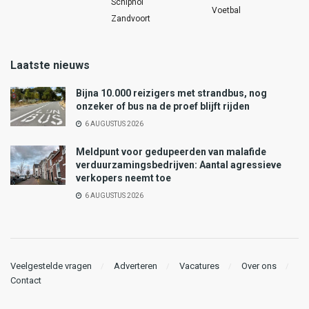
Schiphol
Voetbal
Zandvoort
Laatste nieuws
Bijna 10.000 reizigers met strandbus, nog
onzeker of bus na de proef blijft rijden
6 AUGUSTUS 2026
Meldpunt voor gedupeerden van malafide
verduurzamingsbedrijven: Aantal agressieve
verkopers neemt toe
6 AUGUSTUS 2026
Veelgestelde vragen
Adverteren
Vacatures
Over ons
Contact