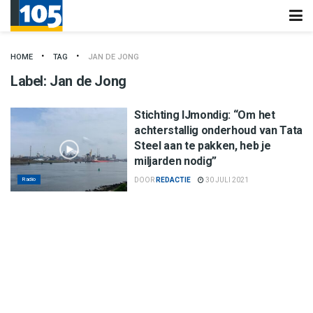
HOME
TAG
JAN DE JONG
Label:
Jan de Jong
Stichting IJmondig: “Om het
achterstallig onderhoud van Tata
Steel aan te pakken, heb je
miljarden nodig”
Radio
DOOR
REDACTIE
30 JULI 2021