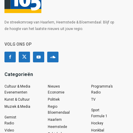
De streekomroep van Haarlem, Heemstede & Bloemendaal. Blijf op
de hoogte van het laatste nieuws uit jouw regio.
VOLG ONS OP
Categorieën
Cultuur & Media
Nieuws
Programma’s
Evenementen
Economie
Radio
Kunst & Cultuur
Politiek
TV
Muziek & Media
Regio
Sport
Bloemendaal
Formule 1
Gemist
Haarlem
Radio
Hockey
Heemstede
Video
Honkbal