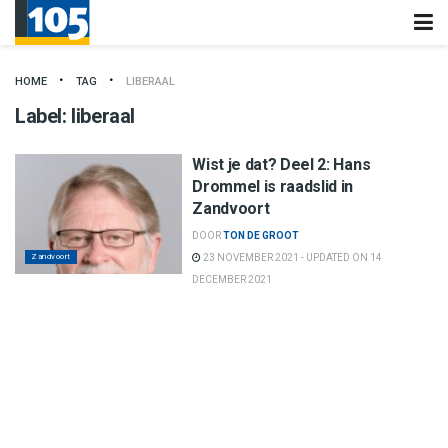
HOME
TAG
LIBERAAL
Label:
liberaal
Wist je dat? Deel 2: Hans
Drommel is raadslid in
Zandvoort
DOOR
TON DE GROOT
Zandvoort
23 NOVEMBER 2021 - UPDATED ON 14
DECEMBER 2021