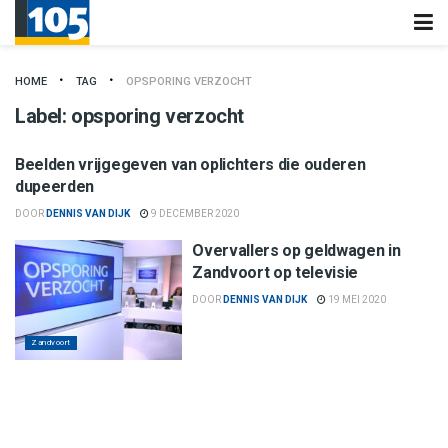
HOME
TAG
OPSPORING VERZOCHT
Label:
opsporing verzocht
Regio
Beelden vrijgegeven van oplichters die ouderen
dupeerden
DOOR
DENNIS VAN DIJK
9 DECEMBER 2020
Overvallers op geldwagen in
Zandvoort op televisie
DOOR
DENNIS VAN DIJK
19 MEI 2020
Zandvoort